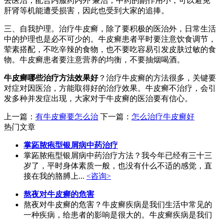
去医治，配合内服药内外 兼治，中药的副作用小，可以避免
肝肾等机能遭受损害，因此也受到大家的追捧。
三、自我护理。治疗牛皮癣，除了要积极的医治外，日常生活
中的护理也是必不可少的。牛皮癣患者平时要注意饮食调节，
荤素搭配，不吃辛辣的食物，也不要吃容易引发皮肤过敏的食
物。牛皮癣患者要注意营养的均衡，不要抽烟喝酒。
牛皮癣哪些治疗方法效果好
？治疗牛皮癣的方法很多，关键要
对症对因医治，方能取得好的治疗效果。牛皮癣不治疗，会引
发多种并发症出现，大家对于牛皮癣的医治要有信心。
上一篇：
有牛皮癣要怎么治
下一篇：
怎么治疗牛皮癣好
热门文章
掌跖脓疱型银屑病中药治疗
掌跖脓疱型银屑病中药治疗方法？我今年已经有三十三
岁了，平时身体素质一般，也没有什么不适的感觉，直
接在我的胳膊上...
<咨询>
熬夜对牛皮癣的危害
熬夜对牛皮癣的危害？牛皮癣疾病是我们生活中常见的
一种疾病，给患者的影响是很大的。牛皮癣疾病是我们