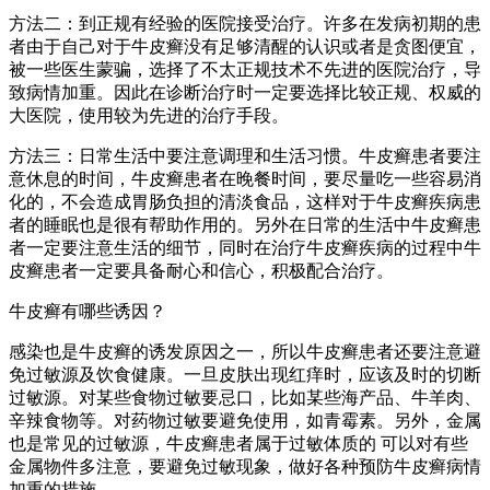
方法二：到正规有经验的医院接受治疗。许多在发病初期的患
者由于自己对于牛皮癣没有足够清醒的认识或者是贪图便宜，
被一些医生蒙骗，选择了不太正规技术不先进的医院治疗，导
致病情加重。因此在诊断治疗时一定要选择比较正规、权威的
大医院，使用较为先进的治疗手段。
方法三：日常生活中要注意调理和生活习惯。牛皮癣患者要注
意休息的时间，牛皮癣患者在晚餐时间，要尽量吃一些容易消
化的，不会造成胃肠负担的清淡食品，这样对于牛皮癣疾病患
者的睡眠也是很有帮助作用的。另外在日常的生活中牛皮癣患
者一定要注意生活的细节，同时在治疗牛皮癣疾病的过程中牛
皮癣患者一定要具备耐心和信心，积极配合治疗。
牛皮癣有哪些诱因？
感染也是牛皮癣的诱发原因之一，所以牛皮癣患者还要注意避
免过敏源及饮食健康。一旦皮肤出现红痒时，应该及时的切断
过敏源。对某些食物过敏要忌口，比如某些海产品、牛羊肉、
辛辣食物等。对药物过敏要避免使用，如青霉素。另外，金属
也是常见的过敏源，牛皮癣患者属于过敏体质的 可以对有些
金属物件多注意，要避免过敏现象，做好各种预防牛皮癣病情
加重的措施。